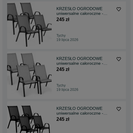
KRZESŁO OGRODOWE
uniwersalne całoroczne -
komplet 4 szt. SZARE
245 zł
Tychy
19 lipca 2026
KRZESŁO OGRODOWE
uniwersalne całoroczne -
komplet 4 szt. JASNOSZARE
245 zł
Tychy
19 lipca 2026
KRZESŁO OGRODOWE
uniwersalne całoroczne -
komplet 4 szt. CZARNE
245 zł