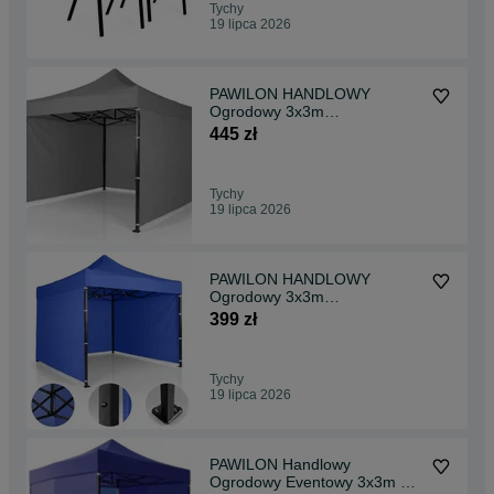
Tychy
19 lipca 2026
PAWILON HANDLOWY
Ogrodowy 3x3m
Automatyczny MOCNY -
445 zł
GREY
Tychy
19 lipca 2026
PAWILON HANDLOWY
Ogrodowy 3x3m
Automatyczny MOCNY - BLUE
399 zł
Tychy
19 lipca 2026
PAWILON Handlowy
Ogrodowy Eventowy 3x3m + 4