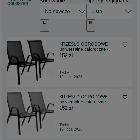
ZNALEŹLIŚMY 96
Sortowanie
Opcje przeglądania
OGŁOSZEŃ
KRZESŁO OGRODOWE
uniwersalne całoroczne -
komplet 2 szt. CZARNE
152 zł
Tychy
19 lipca 2026
KRZESŁO OGRODOWE
uniwersalne całoroczne -
komplet 2 szt. SZARE
152 zł
Tychy
19 lipca 2026