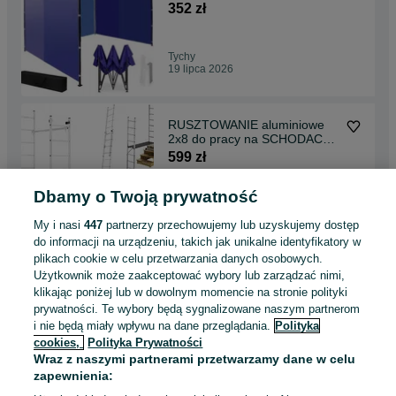
ścianki AUTOMAT. -
352 zł
NIEBIESKI
Tychy
19 lipca 2026
RUSZTOWANIE aluminiowe
2x8 do pracy na SCHODACH -
uniwersalne 3w1
599 zł
Dbamy o Twoją prywatność
Tychy
19 lipca 2026
My i nasi
447
partnerzy przechowujemy lub uzyskujemy dostęp
do informacji na urządzeniu, takich jak unikalne identyfikatory w
plikach cookie w celu przetwarzania danych osobowych.
DRABINA ALUMINIOWA
Użytkownik może zaakceptować wybory lub zarządzać nimi,
TELESKOPOWA przystawna o
klikając poniżej lub w dowolnym momencie na stronie polityki
długości 260cm + torba
295 zł
prywatności. Te wybory będą sygnalizowane naszym partnerom
i nie będą miały wpływu na dane przeglądania.
Polityka
cookies,
Polityka Prywatności
Tychy
Wraz z naszymi partnerami przetwarzamy dane w celu
19 lipca 2026
zapewnienia: