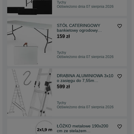
Tychy
Odświeżono dnia 07 sierpnia 2026
STÓŁ CATERINGOWY
bankietowy ogrodowy
składany 180 cm BIAŁY - Na
159 zł
miejscu
Tychy
Odświeżono dnia 07 sierpnia 2026
DRABINA ALUMINIOWA 3x10
o zasięgu do 7,55m
Uniwersalna na Schody 150kg
599 zł
+ GRATIS
Tychy
Odświeżono dnia 07 sierpnia 2026
ŁÓŻKO metalowe 190x200
cm ze stelażem