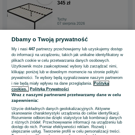
NOWOCZESNE CZARNE
345 zł
Tychy
07 sierpnia 2026
Dbamy o Twoją prywatność
DRABINA ALUMINIOWA
TELESKOPOWA przystawna o
My i nasi
447
partnerzy przechowujemy lub uzyskujemy dostęp
długości 380cm + torba
435 zł
do informacji na urządzeniu, takich jak unikalne identyfikatory w
plikach cookie w celu przetwarzania danych osobowych.
Użytkownik może zaakceptować wybory lub zarządzać nimi,
Tychy
klikając poniżej lub w dowolnym momencie na stronie polityki
07 sierpnia 2026
prywatności. Te wybory będą sygnalizowane naszym partnerom
i nie będą miały wpływu na dane przeglądania.
Polityka
cookies,
Polityka Prywatności
Stół ogrodowy składany
Wraz z naszymi partnerami przetwarzamy dane w celu
180cm - CZARNY - Na
zapewnienia:
miejscu
159 zł
Użycie dokładnych danych geolokalizacyjnych. Aktywne
skanowanie charakterystyki urządzenia do celów identyfikacji.
Rozumienie odbiorców dzięki statystyce lub kombinacji danych
Tychy
z różnych źródeł. Przechowywanie informacji na urządzeniu lub
07 sierpnia 2026
dostęp do nich. Pomiar efektywności reklam. Rozwój i
ulepszanie usług. Tworzenie profili w celu personalizacji treści.