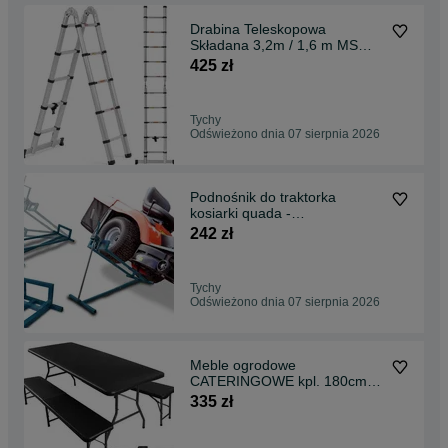
Drabina Teleskopowa
Składana 3,2m / 1,6 m MSW
2w1 Aluminiowa 150kg
425 zł
Wolnostojąca
Tychy
Odświeżono dnia 07 sierpnia 2026
Podnośnik do traktorka
kosiarki quada -
PROFESJONALNY -
242 zł
PROMOCJA !
Tychy
Odświeżono dnia 07 sierpnia 2026
Meble ogrodowe
CATERINGOWE kpl. 180cm
stół + 2 ławki BLACK -
335 zł
PROMOCJA!