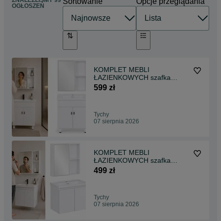
ZNALEŹLIŚMY 99
Sortowanie
Opcje przeglądania
OGŁOSZEŃ
KOMPLET MEBLI
ŁAZIENKOWYCH szafka
stojąca z umywalką + szafka z
599 zł
lustrem
Tychy
07 sierpnia 2026
KOMPLET MEBLI
ŁAZIENKOWYCH szafka
wisząca z umywalką + szafka
499 zł
z lustrem
Tychy
07 sierpnia 2026