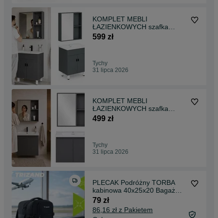
KOMPLET MEBLI
ŁAZIENKOWYCH szafka
stojąca z umywalką + szafka z
599 zł
lustrem GREY
Tychy
31 lipca 2026
KOMPLET MEBLI
ŁAZIENKOWYCH szafka
wisząca z umywalką + szafka
499 zł
z lustrem GREY
Tychy
31 lipca 2026
PLECAK Podróżny TORBA
kabinowa 40x25x20 Bagaż
Podręczny Ryanair Wizzair
79 zł
86,16 zł z Pakietem