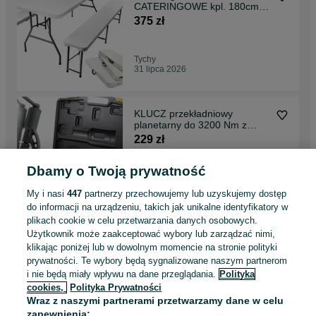
CATERINGOWE kpl. 180cm
stół + 2 ławki WHITE -
375 zł
PROMOCJA
Tychy
31 lipca 2026
KLUCZ przekładniowy
planetarny do 3200 Nm z
korbą + NASADKI
229 zł
Dbamy o Twoją prywatność
Tychy
31 lipca 2026
My i nasi
447
partnerzy przechowujemy lub uzyskujemy dostęp
do informacji na urządzeniu, takich jak unikalne identyfikatory w
plikach cookie w celu przetwarzania danych osobowych.
STOJAK LAKIERNICZY
Użytkownik może zaakceptować wybory lub zarządzać nimi,
Mobilny do felg - 4 felgi
klikając poniżej lub w dowolnym momencie na stronie polityki
499 zł
prywatności. Te wybory będą sygnalizowane naszym partnerom
i nie będą miały wpływu na dane przeglądania.
Polityka
cookies,
Polityka Prywatności
Tychy
Wraz z naszymi partnerami przetwarzamy dane w celu
31 lipca 2026
zapewnienia: