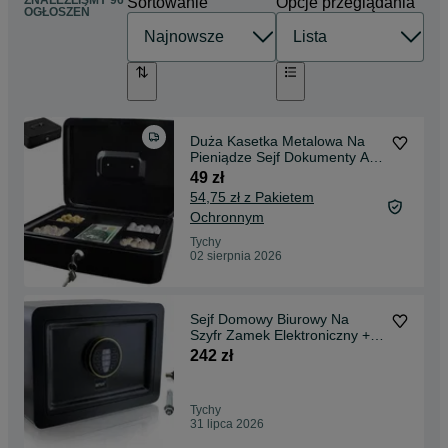
ZNALEŹLIŚMY 96
Sortowanie
Opcje przeglądania
OGŁOSZEŃ
Duża Kasetka Metalowa Na
Pieniądze Sejf Dokumenty A4
Mocna + 2 Klucze
49 zł
54,75 zł z Pakietem
Ochronnym
Tychy
02 sierpnia 2026
Sejf Domowy Biurowy Na
Szyfr Zamek Elektroniczny +
Klucz BITUXX Czarny
242 zł
Tychy
31 lipca 2026