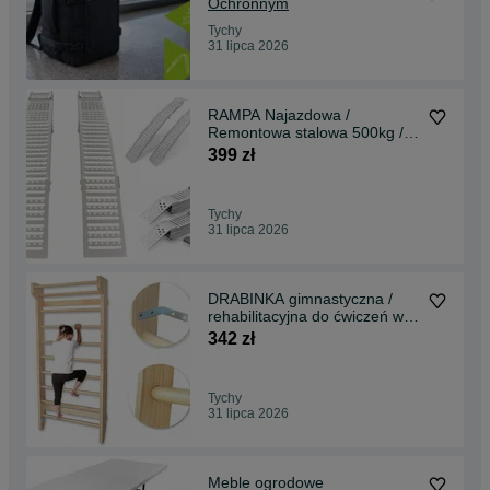
Ochronnym
Tychy
31 lipca 2026
RAMPA Najazdowa /
Remontowa stalowa 500kg /
2200kg
399 zł
Tychy
31 lipca 2026
DRABINKA gimnastyczna /
rehabilitacyjna do ćwiczeń w
domu
342 zł
Tychy
31 lipca 2026
Meble ogrodowe